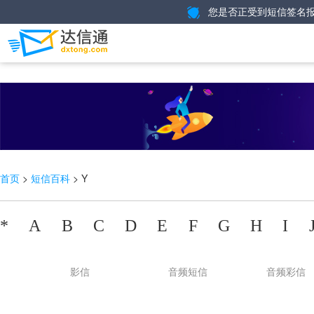
您是否正受到短信签名报
>
> Y
首页
短信百科
*
A
B
C
D
E
F
G
H
I
影信
音频短信
音频彩信