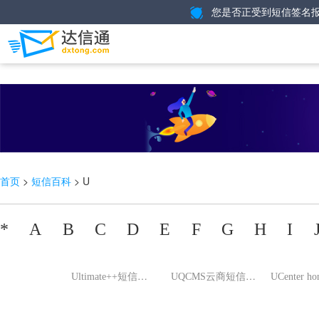
您是否正受到短信签名报
>
> U
首页
短信百科
*
A
B
C
D
E
F
G
H
I
U
ltimate++短信验证码开发
U
QCMS云商短信开发