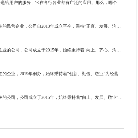
语音短信接口平台是一种可以将文字转化为语音并通过电话传递给用户的服务，它在各行各业都有广泛的应用。那么，哪个语音短信接口平台更好呢？ 一、语音短信接口平台哪个好？ 首先，我们来看一下A平台。A平台是一家知名的语音短信接...
企业简介咸阳XX餐饮管理有限公司是一家致力于餐饮管理为主的民营企业，公司自2013年成立至今，秉持“正直、发展、沟通”的宗旨，企业定位于一切从客户需求出发，牢固树立了服务高标准。公司拥有完善的售后服务体系、设立专业跟踪团...
企业概要廊坊XX餐饮管理有限公司是一家专注于餐饮管理为主业的公司，公司成立于2015年，始终秉持着“向上、齐心、沟通”为经营方针，不断创新管理模式和服务方式，牢固树立了服务高标准。公司拥有完善的售后服务体系、经验丰富的服...
企业简介丹东XX餐饮管理有限公司是一家致力于餐饮管理为主的企业，2019年创办，始终秉持着“创新、勤俭、敬业”为经营方针，以企业定位为标准，并建立了一套行之有效和完善的服务机制。公司有高度透明的管理程序、高效的状况处理能...
企业简介常德XX餐饮管理有限公司是一家致力于餐饮管理为主的公司，公司成立于2015年，始终秉持着“向上、发展、敬业”的宗旨，凭借多年行业经验，并建立了一套行之有效和完善的服务机制。公司具有完善的售后服务体系、定时安排人员...