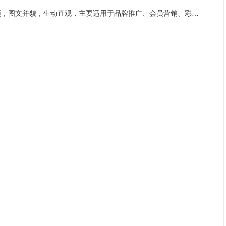
彩信：长短信、多图文、视音频多媒体全方位展示，时尚新颖，图文并貌，生动直观，主要适用于品牌推广、会员营销、彩信报等场景。