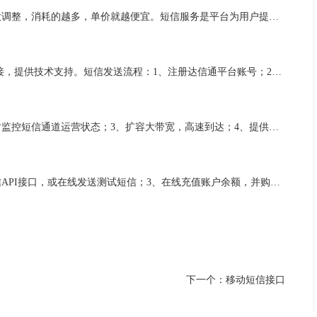
一条短信的价格维持在几分钱，短信价格会随着运营商政策做调整，消耗的越多，单价就越便宜。短信服务是平台为用户提供的一种通信服务的能力。短信可发送验证码短信、通知类短信、和营销推广短信。...
提供http(s)协议短信API、短信SDK、一段代码，即可完成对接，提供技术支持。短信发送流程：1、注册达信通平台账号；2、平台提供短信API和SDK包，方便开发者进行接入；3、在线充值账户余额，并购买短信套餐；4、添...
短信优势：1、支持移动、联通、电信全网号码发送；2、实时监控短信通道运营状态；3、扩容大带宽，高速到达；4、提供各种环境的短信接口；5、7*24小时运维服务；6、按需付费，费用低廉。短信目前支持提供实时的发送记录查询、分...
短信验证码接入流程：1、在线注册达信通会员；2、对接短信API接口，或在线发送测试短信；3、在线充值账户余额，并购买短信套餐；4、报备个性化的短信签名及短信模板。验证码短信应用场景：忘记密码、账号注册；短信通知应用场景：...
下一个：移动短信接口