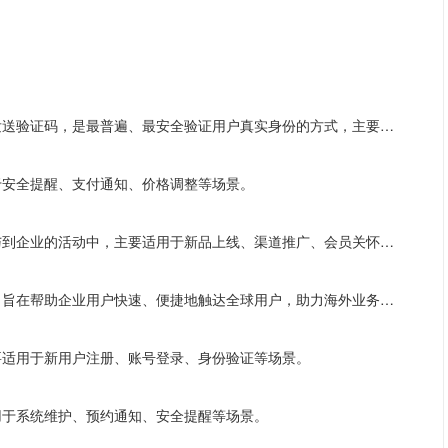
短信验证：商家给用户验证身份的一个凭证，通过手机短信发送验证码，是最普遍、最安全验证用户真实身份的方式，主要适用于注册验证、找回密码、支付认证等场景。
于安全提醒、支付通知、价格调整等场景。
营销类短信：用于企业发送促销优惠信息，挖掘潜在受众参与到企业的活动中，主要适用于新品上线、渠道推广、会员关怀等场景。
国际短信：支持发送国际短信验证码、短信通知及短信营销，旨在帮助企业用户快速、便捷地触达全球用户，助力海外业务拓展，主要适用于找回密码、物流通知、节日营销、等场景。
要适用于新用户注册、账号登录、身份验证等场景。
用于系统维护、预约通知、安全提醒等场景。