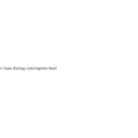
p://user.dxtong.com/register.html