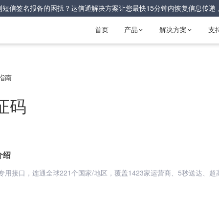
到短信签名报备的困扰？达信通解决方案让您最快15分钟内恢复信息传递
首页
产品
解决方案
支


指南
证码
介绍
用接口，连通全球221个国家/地区，覆盖1423家运营商、5秒送达、