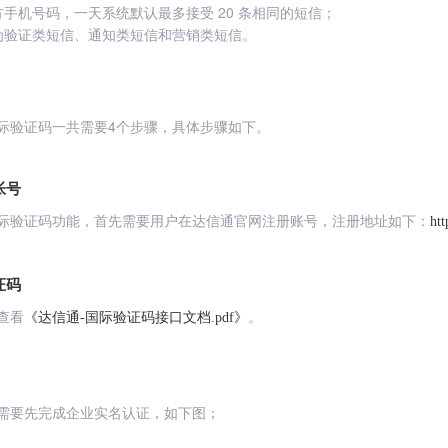
方手机号码，一天系统默认最多接受 20 条相同的短信；
为验证类短信、通知类短信和营销类短信。
际验证码一共需要4个步骤，具体步骤如下。
帐号
际验证码功能，首先需要用户在达信通官网注册账号，注册地址如下：
htt
证码
查看
。
《达信通-国际验证码接口文档.pdf》
需要先完成企业实名认证，如下图；