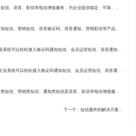
达信通致力于用云通信能力赋能行业升级，帮助企业便捷接入短信、语音、彩信等电信增值服务，为企业提供稳定、可靠、安全的云通信技术，推动移动互联网领域的发展。凭借专业优势及行业积累、专业的技术支持、优质的用户服务体系，为客户持续提供专业优质的电信增值体验。客户遍布互联网、贸易、政企、旅游、制造等众多...
达信通是国内专业的云通信服务提供商，主营验证码短信、通知短信、营销短信、语音验证码、语音通知、营销彩信等产品，为企业提供稳定、可靠、安全的云通信技术，推动移动互联网领域的发展。凭借多年的行业服务经验、专业的技术研发团队、设立专业客户服务团队，为客户持续提供专业优质的电信增值体验。客户遍布互联网...
达信通是国内专业的云通信服务提供商，让App、Web端、企业系统可以轻松接入验证码通知短信、会员运营短信、语音通知、语音验证码、视频短信等多种云通信产品，以领先的技术，优质的服务，助力企业进行运营及营销推广工作。凭借多年行业经验积累、专业的技术开发能力、建立快速服务响应机制，为客户持续提供专业...
达信通致力于用云通信能力赋能行业升级，让App、Web端、企业系统可以轻松接入验证码通知短信、会员运营短信、语音通知、语音验证码、视频短信等多种云通信产品，为企业提供全方位、强有力的通信服务能力支撑。凭借全面的行业经验、专业的技术支持、设立专业客户服务团队，为客户持续提供专业优质的电信增值体验...
达信通面向各行业企业客户提供云通信服务，为企业推出触发类短信、营销类短信、通知类短信及语音、彩信等电信增值服务，以领先的技术，优质的服务，助力企业进行运营及营销推广工作。凭借多年的行业服务经验、强大的技术研发实力、建立快速服务响应机制，为客户持续提供专业优质的电信增值体验。客户遍布物联网、酒店...
下一个：短信轰炸的解决方案...