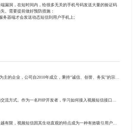
务端漏洞，在短时间内，给很多无关的手机号码发送大量的验证码
损失。需要提前做好预防措施：
服务器端才会发送动态短信到用户手机上;
企业介绍 上海XX商务咨询有限公司是一家专业从事商务咨询为主的企业，公司自2010年成立，秉持“诚信、创誉、务实”的宗旨，企业定位于一切从客户需求出发，实现服务的高效与便捷。公司有着严格细致的操...
随着移动互联网的不断发展，视频短信已经成为了一种流行的交流方式。作为一名PHP开发者，学习如何接入视频短信接口是非常重要的。本文将详细解释视频短信接口的接入流程，帮助PHP开发者更好地理解并应用于实际项目开发中。接下来达...
随着手机普及和网络快速发展，人们对于文字信息的接受越来越有限，视频短信因其生动直观的特点成为一种有效吸引用户的方式。在进行新品发布时，利用视频短信能够给用户带来更直观、更丰富的体验，提高用户的参与度与关注度。接下来达信通...