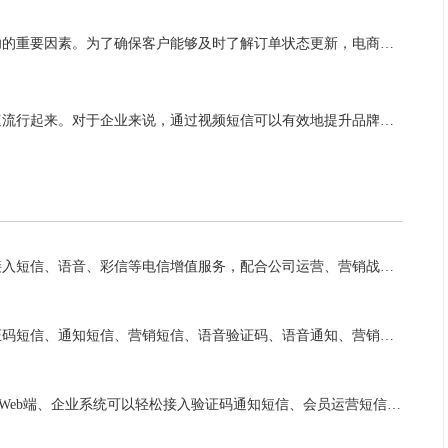
？
在当今的电商环境中，用户体验和响应速度成为影响企业成功的重要因素。为了确保客户能够及时了解订单状态更新，电商平台纷纷寻求高效的解决方案。达信通国际短信通知平台凭借其全球覆盖及多语言支持，成为解决这一问题的理想选择。 通...
视频短信是一种利用视频内容传达信息的创新方式，正在迅速流行起来。对于企业来说，通过视频短信可以有效地提升品牌形象。首先，视频短信能够传递更全面的品牌信息。相比于文字或图片，视频可以更直观地展示产品的特点和优势，给受众留下...
达信通面向各行业企业客户提供云通信服务，帮助企业便捷接入短信、语音、彩信等电信增值服务，配合公司运营、营销战略目标的实现。凭借多年的行业服务经验、专业的技术开发能力、全程、全方位的服务理念，为客户持续提供专业优质的电信增值体验。客户遍布人工智能、新零售商、O2O、服饰、文体等行业领域，业务覆盖...
达信通致力于为企业客户提供专业的增值电信服务，主营验证码短信、通知短信、营销短信、语音验证码、语音通知、营销彩信等产品，为企业提供全方位、强有力的通信服务能力支撑。凭借专业优势及行业积累、强大的技术实力、完善的售后服务体系，为客户持续提供专业优质的电信增值体验。客户遍布人工智能、酒店、政企、服...
达信通致力于为企业客户提供专业的增值电信服务，让App、Web端、企业系统可以轻松接入验证码通知短信、会员运营短信、语音通知、语音验证码、视频短信等多种云通信产品，为企业提供全方位、强有力的通信服务能力支撑。凭借多年行业经验积累、强大的技术实力、设立专业客户服务团队，为客户持续提供专业优质的电...