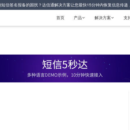
到短信签名报备的困扰？达信通解决方案让您最快15分钟内恢复信息传递
首页
产品
解决方案
支

