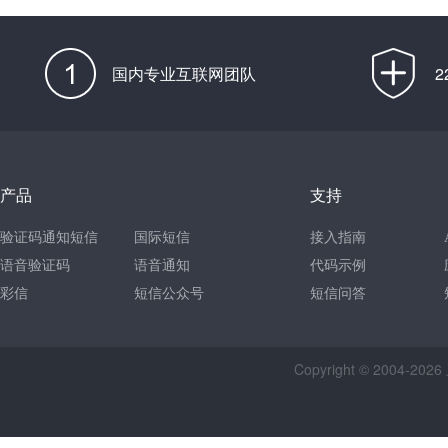
国内专业互联网团队
产品
支持
验证码通知短信
国际短信
接入指南
语音验证码
语音通知
代码示例
彩信
短信公众号
短信问答
Copyright © 2004-2