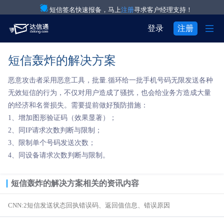
短信签名快速报备，马上
注册
寻求客户经理支持！

登录
注册
短信轰炸的解决方案
产品与服务

注册
登录
恶意攻击者采用恶意工具，批量.循环给一批手机号码无限发送各种
解决方案

验证码通知短信

用户中心
无效短信的行为，不仅对用户造成了骚扰，也会给业务方造成大量
的经济和名誉损失。需要提前做好预防措施：

关于我们

IT互联网行业
营销短信
1、增加图形验证码（效果显著）；


2、同IP请求次数判断与限制；
关于达信通
电商行业
彩信群发
3、限制单个号码发送次数；

4、同设备请求次数判断与限制。
行业资讯
物流行业
语音通知

房产行业
语音验证码
短信轰炸的解决方案
相关的资讯内容

CNN:2短信发送状态回执错误码、返回值信息、错误原因
教育行业
国际短信