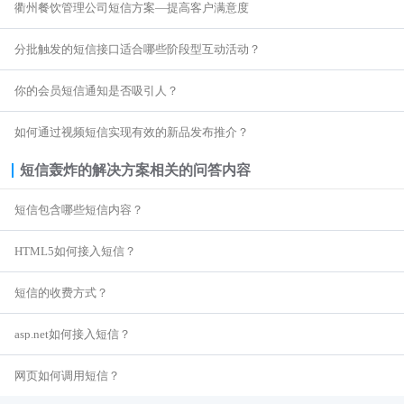

衢州餐饮管理公司短信方案—提高客户满意度
商超行业
短信签名认证
分批触发的短信接口适合哪些阶段型互动活动？
你的会员短信通知是否吸引人？
如何通过视频短信实现有效的新品发布推介？
短信轰炸的解决方案
相关的问答内容
短信包含哪些短信内容？
HTML5如何接入短信？
短信的收费方式？
asp.net如何接入短信？
网页如何调用短信？