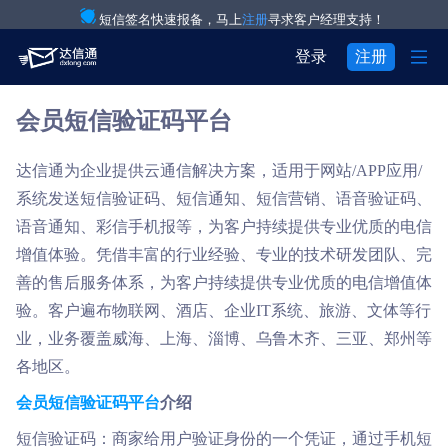
短信签名快速报备，马上
注册
寻求客户经理支持！

登录
注册
会员短信验证码平台
产品与服务

注册
登录
解决方案

验证码通知短信
达信通为企业提供云通信解决方案，适用于网站/APP应用/

用户中心
系统发送短信验证码、短信通知、短信营销、语音验证码、

关于我们

IT互联网行业
营销短信
语音通知、彩信手机报等，为客户持续提供专业优质的电信
增值体验。凭借丰富的行业经验、专业的技术研发团队、完


关于达信通
电商行业
彩信群发
善的售后服务体系，为客户持续提供专业优质的电信增值体

验。客户遍布物联网、酒店、企业IT系统、旅游、文体等行
行业资讯
物流行业
语音通知
业，业务覆盖威海、上海、淄博、乌鲁木齐、三亚、郑州等

房产行业
语音验证码
各地区。
会员短信验证码平台
介绍

教育行业
国际短信
短信验证码：商家给用户验证身份的一个凭证，通过手机短