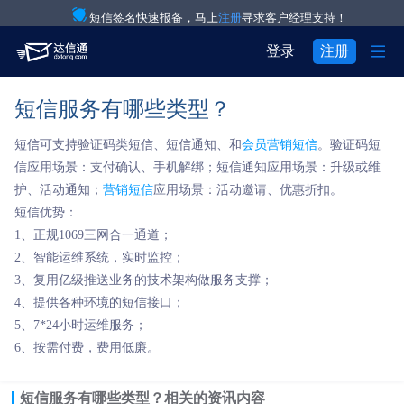
短信签名快速报备，马上
注册
寻求客户经理支持！

登录
注册
短信服务有哪些类型？
产品与服务

注册
登录
短信可支持验证码类短信、短信通知、和
会员营销短信
。验证码短
解决方案

验证码通知短信

用户中心
信应用场景：支付确认、手机解绑；短信通知应用场景：升级或维
护、活动通知；

营销短信
应用场景：活动邀请、优惠折扣。
关于我们

IT互联网行业
营销短信
短信优势：


1、正规1069三网合一通道；
关于达信通
电商行业
彩信群发
2、智能运维系统，实时监控；

3、复用亿级推送业务的技术架构做服务支撑；
行业资讯
物流行业
语音通知
4、提供各种环境的短信接口；

5、7*24小时运维服务；
房产行业
语音验证码
6、按需付费，费用低廉。

教育行业
国际短信
短信服务有哪些类型？
相关的资讯内容