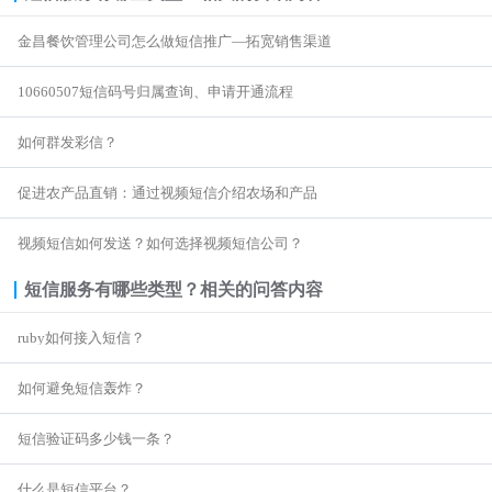

商超行业
短信签名认证
金昌餐饮管理公司怎么做短信推广—拓宽销售渠道
10660507短信码号归属查询、申请开通流程
如何群发彩信？
促进农产品直销：通过视频短信介绍农场和产品
视频短信如何发送？如何选择视频短信公司？
短信服务有哪些类型？
相关的问答内容
ruby如何接入短信？
如何避免短信轰炸？
短信验证码多少钱一条？
什么是短信平台？