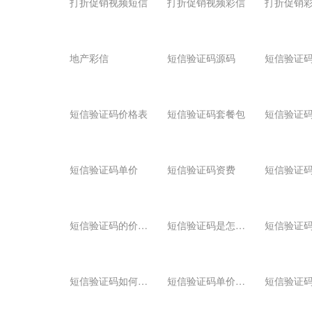
打折促销视频短信
打折促销视频彩信
打折促销
地产彩信
短信验证码源码
短信验证
短信验证码价格表
短信验证码套餐包
短信验证码单价
短信验证码资费
短信验证
短
信验证码的价格一般是多少
短
信验证码是怎么收费的
短
信验证码如何购买
短
信验证码单价是多少