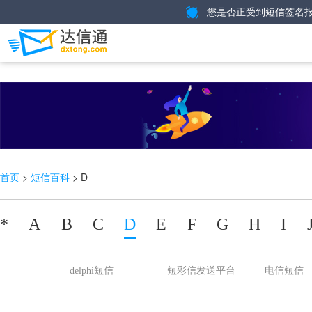
您是否正受到短信签名报
>
> D
首页
短信百科
*
A
B
C
D
E
F
G
H
I
delphi短信
短彩信发送平台
电信短信