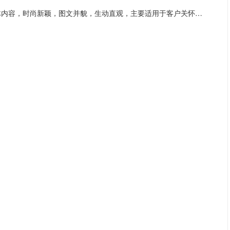
彩信推广：支持发送丰富的文字、图片、音频、视频等多媒体内容，时尚新颖，图文并貌，生动直观，主要适用于客户关怀、新品上线、手机报等场景。