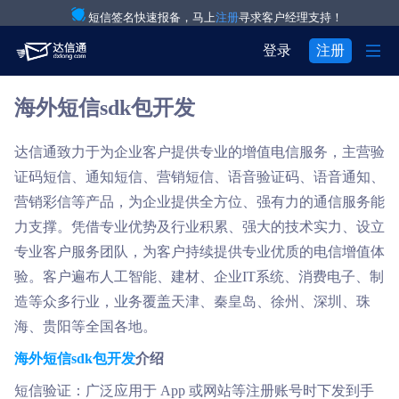
短信签名快速报备，马上
注册
寻求客户经理支持！

登录
注册
海外短信sdk包开发
产品与服务

注册
登录
解决方案

验证码通知短信
达信通致力于为企业客户提供专业的增值电信服务，主营验

用户中心
证码短信、通知短信、营销短信、语音验证码、语音通知、

关于我们

IT互联网行业
营销短信
营销彩信等产品，为企业提供全方位、强有力的通信服务能
力支撑。凭借专业优势及行业积累、强大的技术实力、设立


关于达信通
电商行业
彩信群发
专业客户服务团队，为客户持续提供专业优质的电信增值体

验。客户遍布人工智能、建材、企业IT系统、消费电子、制
行业资讯
物流行业
语音通知
造等众多行业，业务覆盖天津、秦皇岛、徐州、深圳、珠

房产行业
语音验证码
海、贵阳等全国各地。
海外短信sdk包开发
介绍

教育行业
国际短信
短信验证：广泛应用于 App 或网站等注册账号时下发到手