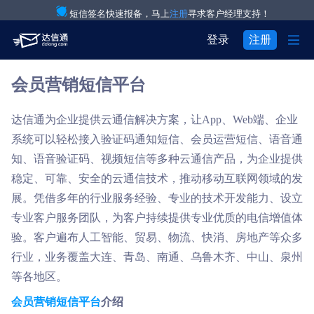
短信签名快速报备，马上
注册
寻求客户经理支持！

登录
注册
会员营销短信平台
产品与服务

注册
登录
解决方案

验证码通知短信
达信通为企业提供云通信解决方案，让App、Web端、企业

用户中心
系统可以轻松接入验证码通知短信、会员运营短信、语音通

关于我们

IT互联网行业
营销短信
知、语音验证码、视频短信等多种云通信产品，为企业提供
稳定、可靠、安全的云通信技术，推动移动互联网领域的发


关于达信通
电商行业
彩信群发
展。凭借多年的行业服务经验、专业的技术开发能力、设立

专业客户服务团队，为客户持续提供专业优质的电信增值体
行业资讯
物流行业
语音通知
验。客户遍布人工智能、贸易、物流、快消、房地产等众多

房产行业
语音验证码
行业，业务覆盖大连、青岛、南通、乌鲁木齐、中山、泉州
等各地区。

教育行业
国际短信
会员营销短信平台
介绍