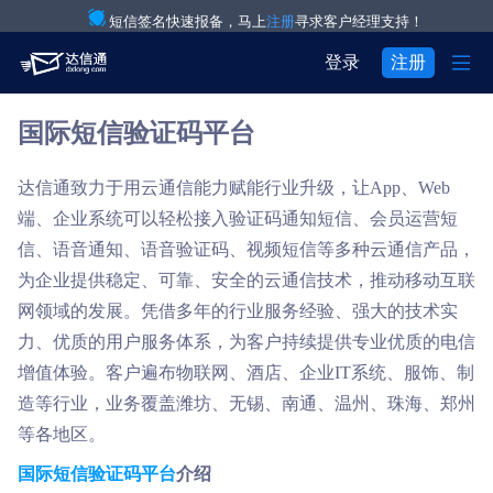
短信签名快速报备，马上
注册
寻求客户经理支持！

登录
注册
国际短信验证码平台
产品与服务

注册
登录
解决方案

验证码通知短信
达信通致力于用云通信能力赋能行业升级，让App、Web

用户中心
端、企业系统可以轻松接入验证码通知短信、会员运营短

关于我们

IT互联网行业
营销短信
信、语音通知、语音验证码、视频短信等多种云通信产品，
为企业提供稳定、可靠、安全的云通信技术，推动移动互联


关于达信通
电商行业
彩信群发
网领域的发展。凭借多年的行业服务经验、强大的技术实

力、优质的用户服务体系，为客户持续提供专业优质的电信
行业资讯
物流行业
语音通知
增值体验。客户遍布物联网、酒店、企业IT系统、服饰、制

房产行业
语音验证码
造等行业，业务覆盖潍坊、无锡、南通、温州、珠海、郑州
等各地区。

教育行业
国际短信
国际短信验证码平台
介绍