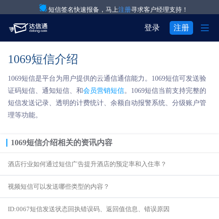
短信签名快速报备，马上
注册
寻求客户经理支持！

登录
注册
1069短信介绍
产品与服务

注册
登录
1069短信是平台为用户提供的云通信通信能力。1069短信可发送验
解决方案

验证码通知短信

用户中心
证码短信、通知短信、和
会员营销短信
。1069短信当前支持完整的
短信发送记录、透明的计费统计、余额自动报警系统、分级账户管

关于我们

IT互联网行业
营销短信
理等功能。


关于达信通
电商行业
彩信群发
1069短信介绍
相关的资讯内容

行业资讯
物流行业
语音通知
酒店行业如何通过短信广告提升酒店的预定率和入住率？

房产行业
语音验证码
视频短信可以发送哪些类型的内容？

教育行业
国际短信
ID:0067短信发送状态回执错误码、返回值信息、错误原因