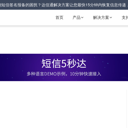
到短信签名报备的困扰？达信通解决方案让您最快15分钟内恢复信息传递
首页
产品
解决方案
支

