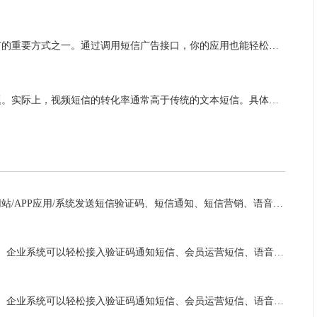
在当今电信业的快速发展中，短信广告成为各类企业宣传推广的重要方式之一。通过调用短信广告接口，你的应用也能轻松实现向用户发送短信广告，提升宣传效果，拓展市场份额。那么，如何调用短信广告接口至你的应用呢？下面将为你详细介绍。...
视频短信的阅读率是多少？这是许多商务人士关心的一个问题。实际上，视频短信的转化率通常高于传统的文本短信。具体数字依赖于许多因素，包括内容的质量、目标受众的匹配度以及发送时间等。 一、视频短信的阅读率是多少？ 根据业界经...
达信通致力于为企业客户提供专业的增值电信服务，适用于网站/APP应用/系统发送短信验证码、短信通知、短信营销、语音验证码、语音通知、彩信手机报等，配合公司运营、营销战略目标的实现。凭借全面的行业经验、强大的技术实力、全程、全方位的服务理念，为客户持续提供专业优质的电信增值体验。客户遍布物联网、...
达信通面向各行业企业客户提供云通信服务，让App、Web端、企业系统可以轻松接入验证码通知短信、会员运营短信、语音通知、语音验证码、视频短信等多种云通信产品，为企业提供稳定、可靠、安全的云通信技术，推动移动互联网领域的发展。凭借丰富的行业经验、强大的技术实力、设立专业客户服务团队，为客户持续提...
达信通面向各行业企业客户提供云通信服务，让App、Web端、企业系统可以轻松接入验证码通知短信、会员运营短信、语音通知、语音验证码、视频短信等多种云通信产品，为企业提供全方位、强有力的通信服务能力支撑。凭借丰富的行业经验、强大的技术实力、设立专业客户服务团队，为客户持续提供专业优质的电信增值体...