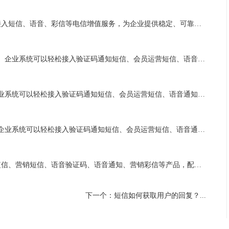
达信通面向各行业企业客户提供云通信服务，帮助企业便捷接入短信、语音、彩信等电信增值服务，为企业提供稳定、可靠、安全的云通信技术，推动移动互联网领域的发展。凭借专业优势及行业积累、专业的技术研发团队、优质的用户服务体系，为客户持续提供专业优质的电信增值体验。客户遍布物联网、电子商务、教育、消费电...
达信通面向各行业企业客户提供云通信服务，让App、Web端、企业系统可以轻松接入验证码通知短信、会员运营短信、语音通知、语音验证码、视频短信等多种云通信产品，为客户持续提供专业优质的电信增值体验。凭借多年的行业服务经验、强大的技术实力、完善的售后服务体系，为客户持续提供专业优质的电信增值体验。...
达信通是国内专业的云通信服务提供商，让App、Web端、企业系统可以轻松接入验证码通知短信、会员运营短信、语音通知、语音验证码、视频短信等多种云通信产品，为企业提供稳定、可靠、安全的云通信技术，推动移动互联网领域的发展。凭借专业优势及行业积累、专业的技术支持、建立快速服务响应机制，为客户持续提...
达信通致力于用云通信能力赋能行业升级，让App、Web端、企业系统可以轻松接入验证码通知短信、会员运营短信、语音通知、语音验证码、视频短信等多种云通信产品，为企业提供稳定、可靠、安全的云通信技术，推动移动互联网领域的发展。凭借多年行业经验积累、专业的技术开发能力、优质的用户服务体系，为客户持续...
达信通为企业提供云通信解决方案，主营验证码短信、通知短信、营销短信、语音验证码、语音通知、营销彩信等产品，配合公司运营、营销战略目标的实现。凭借全面的行业经验、专业的技术研发团队、优质的用户服务体系，为客户持续提供专业优质的电信增值体验。客户遍布游戏、新零售商、O2O、服饰、房地产等行业领域，...
下一个：短信如何获取用户的回复？...