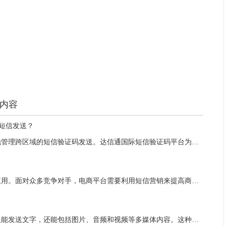
内容
短信发送？
在全球化的今天，开发者面临的一个主要挑战就是如何有效地管理跨区域的短信验证码发送。达信通国际短信验证码平台为此提供了一个高效的解决方案。平台业务覆盖全球200多个国家和地区，支持多种语言，这使得开发者能够轻松地为多语言、...
随着移动互联网的快速发展，短信营销在电商平台中被广泛应用。面对众多竞争对手，电商平台需要利用短信营销来提高商品转化率。接下来，达信通企业短信营销平台的小编为大家整理了“电商平台如何利用短信营销提高商品转化率？...
视频短信是一种多媒体短信服务，它通过彩信技术发送，不仅能发送文字，还能包括图片、音频和视频等多媒体内容。这种服务能直接送达用户的手机，无需用户安装任何应用程序，提供一种更丰富、更直观的通信方式。适用于多种营销和信息传递场...