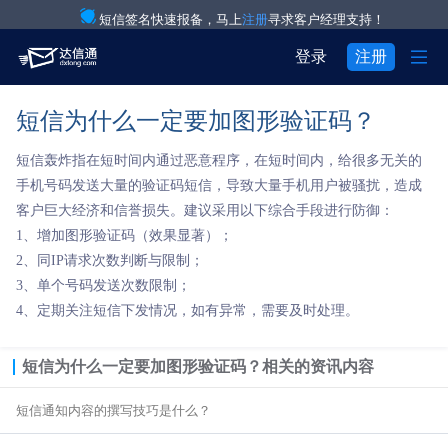
短信签名快速报备，马上
注册
寻求客户经理支持！

登录
注册
短信为什么一定要加图形验证码？
产品与服务

注册
登录
短信轰炸指在短时间内通过恶意程序，在短时间内，给很多无关的
解决方案

验证码通知短信

用户中心
手机号码发送大量的验证码短信，导致大量手机用户被骚扰，造成
客户巨大经济和信誉损失。建议采用以下综合手段进行防御：

关于我们

IT互联网行业
营销短信
1、增加图形验证码（效果显著）；


2、同IP请求次数判断与限制；
关于达信通
电商行业
彩信群发
3、单个号码发送次数限制；

4、定期关注短信下发情况，如有异常，需要及时处理。
行业资讯
物流行业
语音通知

房产行业
语音验证码
短信为什么一定要加图形验证码？
相关的资讯内容

短信通知内容的撰写技巧是什么？
教育行业
国际短信