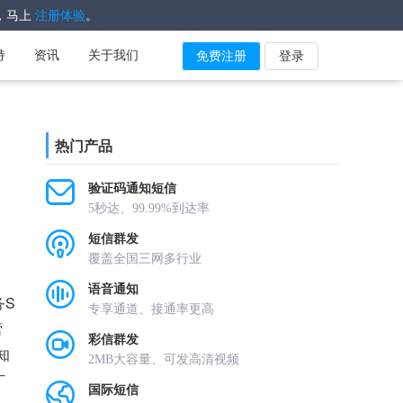
，马上
。
注册体验
持
资讯
关于我们
免费注册
登录
热门产品
验证码通知短信
5秒达、99.99%到达率
短信群发
覆盖全国三网多行业
语音通知
务S
专享通道、接通率更高
营
彩信群发
知
2MB大容量、可发高清视频
广
国际短信