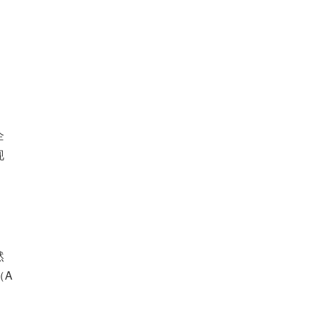
企
现
然
（A