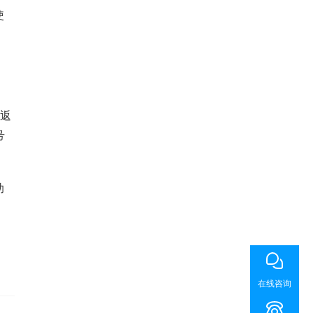
使
口返
号
助
在线咨询