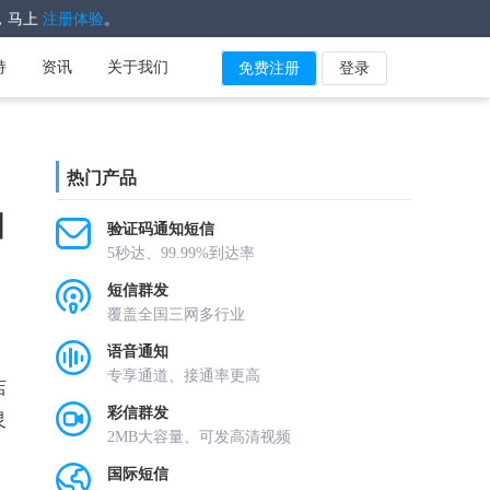
，马上
。
注册体验
持
资讯
关于我们
免费注册
登录
热门产品
知
验证码通知短信
5秒达、99.99%到达率
短信群发
覆盖全国三网多行业
语音通知
专享通道、接通率更高
店
彩信群发
灵
2MB大容量、可发高清视频
国际短信