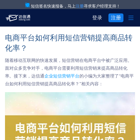
短信签名快速报备，马上
注册
寻求客户经理支持！

登录
注册
电商平台如何利用短信营销提高商品转
产品与服务

注册
登录
化率？
解决方案

验证码通知短信

用户中心
随着移动互联网的快速发展，短信营销在电商平台中被广泛应用。

关于我们

IT互联网行业
营销短信
面对众多竞争对手，电商平台需要利用短信营销来提高商品转化
率。接下来，达信通
企业短信营销平台
的小编为大家整理了“电商平


关于达信通
电商行业
彩信群发
台如何利用短信营销提高商品转化率？”相关内容：

行业资讯
物流行业
语音通知

房产行业
语音验证码

教育行业
国际短信