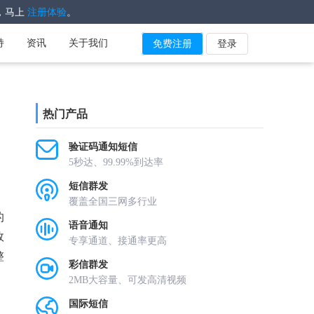
，马上
。
注册体验
持
资讯
关于我们
免费注册
登录
热门产品
验证码通知短信
5秒达、99.99%到达率
短信群发
覆盖全国三网多行业
的
语音通知
效
专享通道、接通率更高
整
彩信群发
2MB大容量、可发高清视频
国际短信