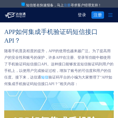
短信签名快速报备，马上
注册
寻求客户经理支持！

登录
注册
APP如何集成手机验证码短信接口
产品与服务

注册
登录
API？
解决方案

验证码通知短信

用户中心
随着手机普及程度的提升，APP的使用也越来越广泛。为了提高用

关于我们

IT互联网行业
营销短信
户的安全性和账号的保护，许多APP在注册、登录等功能中都使用
了手机验证码短信接口API。这种接口能够发送短信验证码到用户的


关于达信通
电商行业
彩信群发
手机上，以便用户完成验证过程，增加了账号的可信度和用户的信
任度。接下来，达信通
短信
验证码平台的小编为大家整理了“APP如

行业资讯
物流行业
语音通知
何集成手机验证码短信接口API？”相关内容：

房产行业
语音验证码

教育行业
国际短信