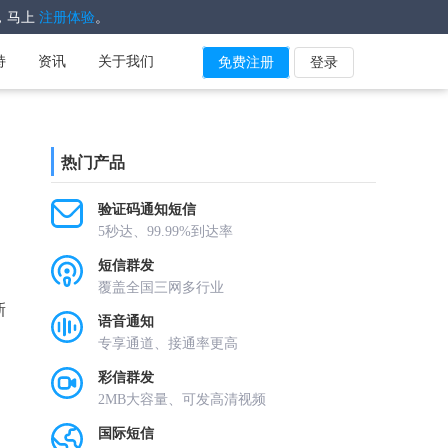
，马上
。
注册体验
持
资讯
关于我们
免费注册
登录
热门产品
验证码通知短信
5秒达、99.99%到达率
短信群发
覆盖全国三网多行业
新
语音通知
。
专享通道、接通率更高
彩信群发
2MB大容量、可发高清视频
国际短信