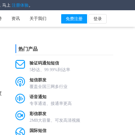
，马上
。
注册体验
持
资讯
关于我们
免费注册
登录
热门产品
验证码通知短信
5秒达、99.99%到达率
短信群发
覆盖全国三网多行业
度
语音通知
专享通道、接通率更高
彩信群发
2MB大容量、可发高清视频
国际短信