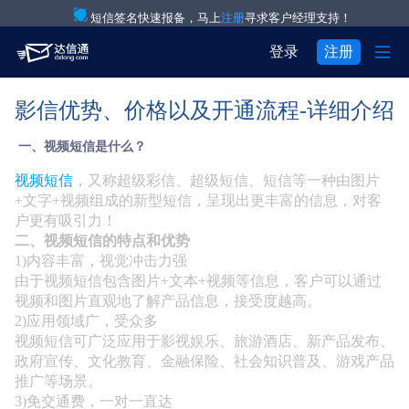
短信签名快速报备，马上
注册
寻求客户经理支持！

登录
注册
影信优势、价格以及开通流程-详细介绍
产品与服务

注册
登录
一、视频短信是什么？
解决方案

验证码通知短信

用户中心
视频短信
，又称超级彩信、超级短信、短信等一种由图片

关于我们

IT互联网行业
营销短信
+文字+视频组成的新型短信，呈现出更丰富的信息，对客
户更有吸引力！


二、视频短信的特点和优势
关于达信通
电商行业
彩信群发
1)内容丰富，视觉冲击力强
由于视频短信包含图片+文本+视频等信息，客户可以通过

行业资讯
物流行业
语音通知
视频和图片直观地了解产品信息，接受度越高。
2)应用领域广，受众多

房产行业
语音验证码
视频短信可广泛应用于影视娱乐、旅游酒店、新产品发布、
政府宣传、文化教育、金融保险、社会知识普及、游戏产品

教育行业
国际短信
推广等场景。
3)免交通费，一对一直达