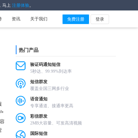
，马上
。
注册体验
持
资讯
关于我们
免费注册
登录
热门产品
验证码通知短信
5秒达、99.99%到达率
短信群发
覆盖全国三网多行业
语音通知
服
专享通道、接通率更高
户
彩信群发
容
2MB大容量、可发高清视频
营
国际短信