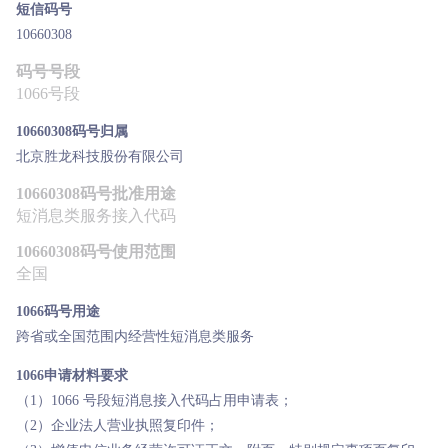

短信码号
商超行业
短信签名认证
10660308
码号号段
1066号段
10660308码号归属
北京胜龙科技股份有限公司
10660308码号批准用途
短消息类服务接入代码
10660308码号使用范围
全国
1066码号用途
跨省或全国范围内经营性短消息类服务
1066申请材料要求
（1）1066 号段短消息接入代码占用申请表；
（2）企业法人营业执照复印件；