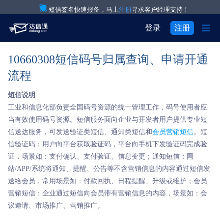
短信签名快速报备，马上
注册
寻求客户经理支持！

登录
注册
10660308短信码号归属查询、申请开通
产品与服务

注册
登录
流程
解决方案

验证码通知短信

用户中心
短信说明

关于我们

IT互联网行业
营销短信
工业和信息化部负责全国码号资源的统一管理工作，码号使用者应
当有效使用码号资源。短信服务面向企业与开发者用户提供专业短


关于达信通
电商行业
彩信群发
信送达服务，可发送验证类短信、通知类短信和
会员营销短信
。短
信验证码：用户向平台获取验证码，平台向手机下发验证码完成验

行业资讯
物流行业
语音通知
证，场景如：支付确认、支付验证、信息变更；通知短信：网
站/APP/系统将通知、提醒、公告等不含营销信息的内容通过短信发

房产行业
语音验证码
送给会员，常用场景如：付款回执、日程提醒、升级或维护；会员
营销短信：企业通过短信向会员带有营销信息的内容，场景如：会

教育行业
国际短信
议邀请、市场推广、营销推广。