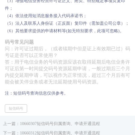
（3）增值电信业务经营许可证正文、附页、特别规定事项页复印
件；
（4）依法使用短消息服务接入代码承诺书；
（5）法人及联系人身份证（正反面）复印件（需加盖公司公章）；
（6）其他要求提供的申请材料等(如无特别要求，此项可忽略)。
码号常见问题
问：许可证过期后，（或者续期中但是证上有效期已过）码
号证是否可以正常使用？
答：用于电信业务的号码资源应该在取得延期后电信业务许
可证后第一时间提交码号资源延期申请，一般过期后三个月
内提交延期申请，可以视作为正常情况，超过三个月后有可
能会被关停业务或者无法延期使用号码资源。
注：短信码号查询信息仅供参考。
短信码号
上一篇：10660307短信码号归属查询、申请开通流程
下一篇：10660312短信码号归属查询、申请开通流程