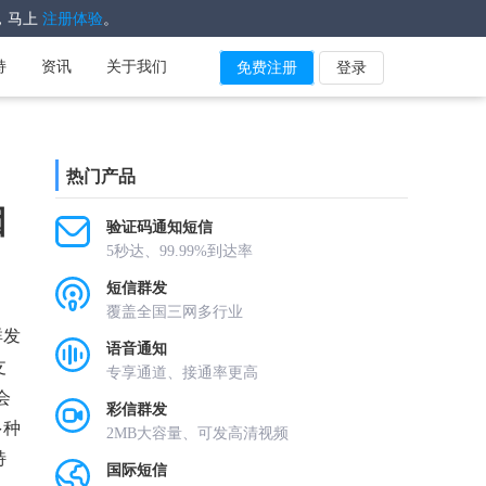
，马上
。
注册体验
持
资讯
关于我们
免费注册
登录
热门产品
因
验证码通知短信
5秒达、99.99%到达率
短信群发
覆盖全国三网多行业
群发
语音通知
支
专享通道、接通率更高
会
彩信群发
多种
2MB大容量、可发高清视频
特
国际短信