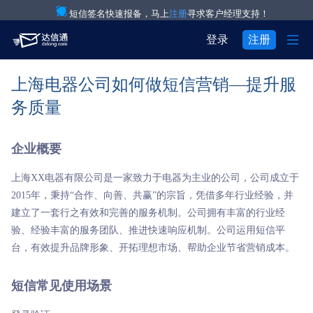
短信签名快速报备，马上
注册
寻求客户经理支持！

登录
注册
上海电器公司如何做短信营销—提升服
产品与服务

注册
登录
务质量
解决方案

验证码通知短信

用户中心
企业概要

关于我们

IT互联网行业
营销短信
上海XX电器有限公司是一家致力于电器为主业的公司，公司成立于


关于达信通
电商行业
彩信群发
2015年，秉持“合作、向善、共赢”的宗旨，凭借多年行业经验，并
建立了一套行之有效和完善的服务机制。公司拥有丰富的行业经

行业资讯
物流行业
语音通知
验、经验丰富的服务团队、推进快速响应机制。公司运用短信平
台，有效提升品牌形象、开拓理想市场、帮助企业节省营销成本。

房产行业
语音验证码
短信常见使用场景

教育行业
国际短信