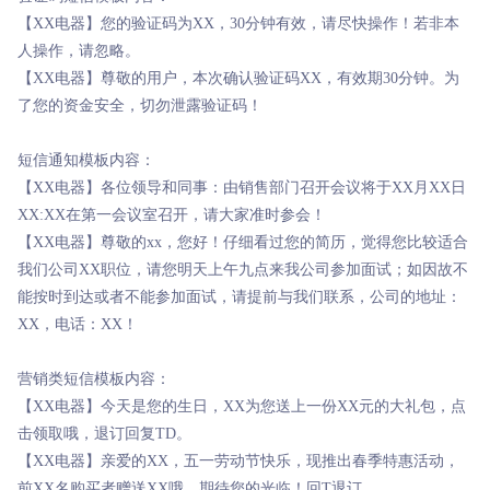
【XX电器】您的验证码为XX，30分钟有效，请尽快操作！若非本
人操作，请忽略。
【XX电器】尊敬的用户，本次确认验证码XX，有效期30分钟。为
了您的资金安全，切勿泄露验证码！
短信通知模板内容：
【XX电器】各位领导和同事：由销售部门召开会议将于XX月XX日
XX:XX在第一会议室召开，请大家准时参会！
【XX电器】尊敬的xx，您好！仔细看过您的简历，觉得您比较适合
我们公司XX职位，请您明天上午九点来我公司参加面试；如因故不
能按时到达或者不能参加面试，请提前与我们联系，公司的地址：
XX，电话：XX！
营销类短信模板内容：
【XX电器】今天是您的生日，XX为您送上一份XX元的大礼包，点
击领取哦，退订回复TD。
【XX电器】亲爱的XX，五一劳动节快乐，现推出春季特惠活动，
前XX名购买者赠送XX哦，期待您的光临！回T退订